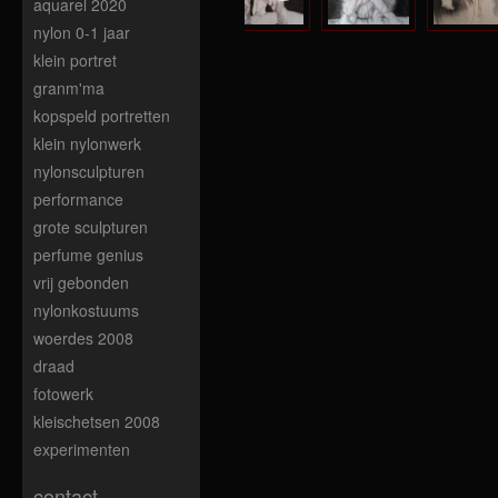
aquarel 2020
nylon 0-1 jaar
klein portret
granm'ma
kopspeld portretten
klein nylonwerk
nylonsculpturen
performance
grote sculpturen
perfume genius
vrij gebonden
nylonkostuums
woerdes 2008
draad
fotowerk
kleischetsen 2008
experimenten
contact