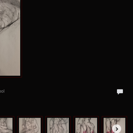
g
ool