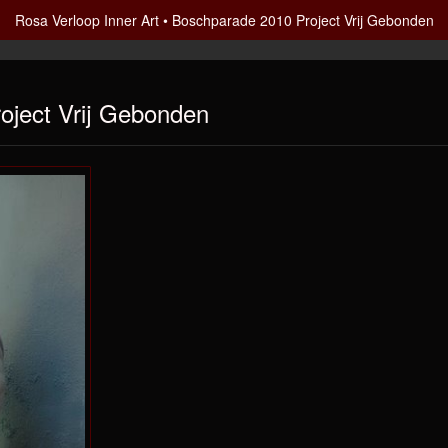
Rosa Verloop Inner Art
Boschparade 2010 Project Vrij Gebonden
oject Vrij Gebonden