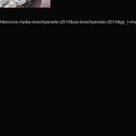
h&source=hp&q=boschparade+2010&oq=boschparade+2010&gs_l=img.12.