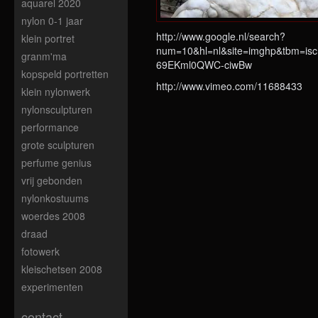
aquarel 2020
nylon 0-1 jaar
http://www.google.nl/search?
klein portret
num=10&hl=nl&site=imghp&tbm=isc
granm'ma
69EKml0QWC-ciwBw
kopspeld portretten
http://www.vimeo.com/11688433
klein nylonwerk
nylonsculpturen
performance
grote sculpturen
perfume genius
vrij gebonden
nylonkostuums
woerdes 2008
draad
fotowerk
kleischetsen 2008
experimenten
contact