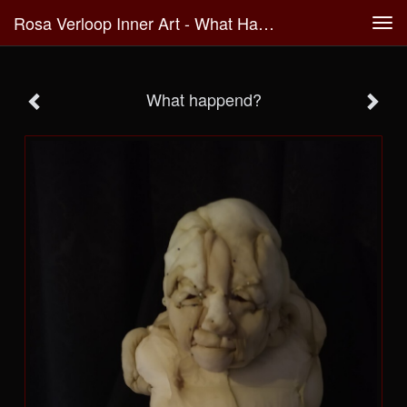
Rosa Verloop Inner Art - What Happend?
Tog
navi
What happend?