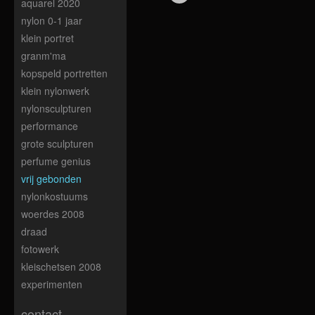
aquarel 2020
nylon 0-1 jaar
klein portret
granm'ma
kopspeld portretten
klein nylonwerk
nylonsculpturen
performance
grote sculpturen
perfume genius
vrij gebonden
nylonkostuums
woerdes 2008
draad
fotowerk
kleischetsen 2008
experimenten
contact