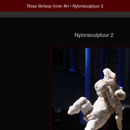
Rosa Verloop Inner Art
Nylonsculptuur 2
Nylonsculptuur 2