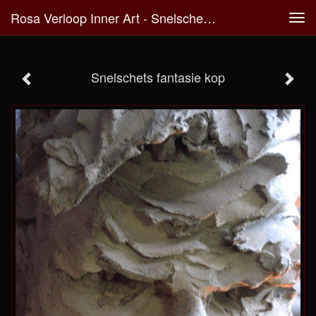
Rosa Verloop Inner Art - Snelschets Fantasie Kop
Tog
navi
Snelschets fantasie kop