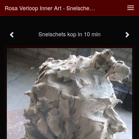
Rosa Verloop Inner Art - Snelschets Kop In 10 Min
Tog
navi
Snelschets kop in 10 min