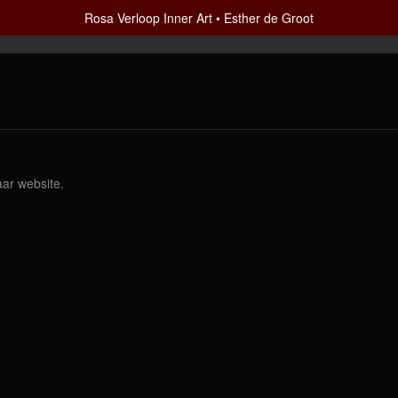
Rosa Verloop Inner Art
Esther de Groot
aar website.