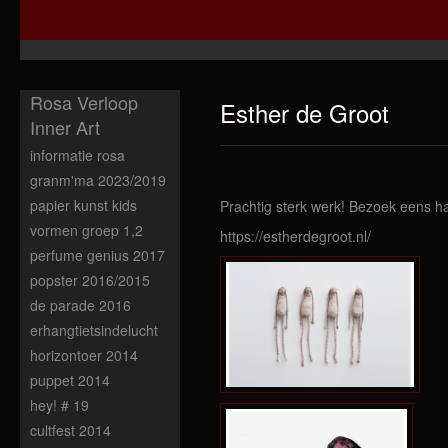
Rosa Verloop
Esther de Groot
Inner Art
informatie rosa
granm'ma 2023/2019
papier kunst kids
Prachtig sterk werk! Bezoek eens h
vormen groep 1,2
https://estherdegroot.nl/
perfume genius 2017
popster 2016/2015
de parade 2016
erhangtietsindelucht
horizontoer 2014
puppet 2014
hey! # 19
cultfest 2014