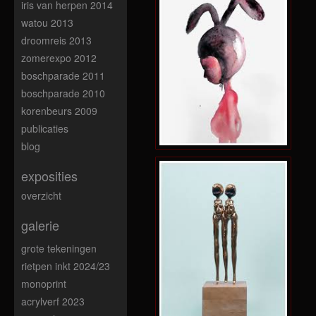
iris van herpen 2014
watou 2013
droomreis 2013
zomerexpo 2012
boschparade 2011
boschparade 2010
korenbeurs 2009
publicaties
blog
exposities
overzicht
galerie
grote tekeningen
rietpen inkt 2024/23
monoprint
acrylverf 2023