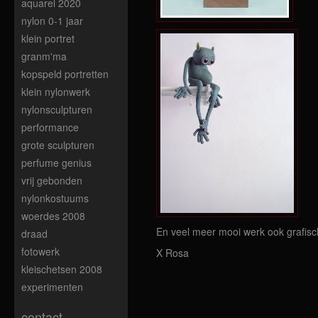
aquarel 2020
nylon 0-1 jaar
klein portret
granm'ma
kopspeld portretten
klein nylonwerk
nylonsculpturen
performance
grote sculpturen
perfume genius
vrij gebonden
nylonkostuums
woerdes 2008
En veel meer mooi werk ook grafis
draad
fotowerk
X Rosa
kleischetsen 2008
experimenten
contact