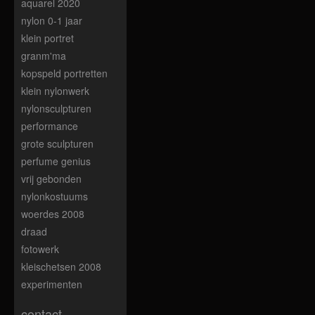
aquarel 2020
nylon 0-1 jaar
klein portret
granm'ma
kopspeld portretten
klein nylonwerk
nylonsculpturen
performance
grote sculpturen
perfume genius
vrij gebonden
nylonkostuums
woerdes 2008
draad
fotowerk
kleischetsen 2008
experimenten
contact